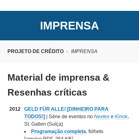
CRÉDITO Nº 1-7
IMPRENSA
PROJETO DE CRÉDITO
IMPRENSA
Material de imprensa &
Resenhas críticas
2012
GELD FÜR ALLE! [DINHEIRO PARA
TODOS!]
| Série de eventos no
Nextex
e
Kinok
,
St. Gallen (Suíça)
Programação completa
, folheto
[arquivo PDF, 264 KB]