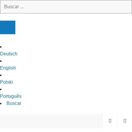
Ir
Buscar
para
por:
o
conteúdo
Deutsch
English
Polski
Português
Buscar
MENU
SUCHE