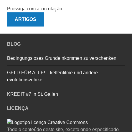
Prossiga com a circulação:
Navegação
ARTIGOS
da
BLOG
página
Bedingungsloses Grundeinkommen zu verschenken!
GELD FÜR ALLE! – kettenfilme und andere
evolutionsvehikel
KREDIT #7 in St. Gallen
LICENÇA
Todo o conteúdo deste site, exceto onde especificado