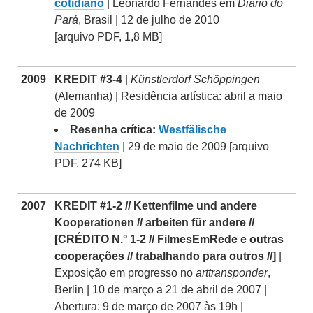
cotidiano
| Leonardo Fernandes em
Diário do
Pará
, Brasil | 12 de julho de 2010
[arquivo PDF, 1,8 MB]
2009
KREDIT #3-4
|
Künstlerdorf Schöppingen
(Alemanha) | Residência artística: abril a maio
de 2009
Resenha crítica:
Westfälische
Nachrichten
| 29 de maio de 2009 [arquivo
PDF, 274 KB]
2007
KREDIT #1-2 // Kettenfilme und andere
Kooperationen // arbeiten für andere //
[CRÉDITO N.° 1-2 // FilmesEmRede e outras
cooperações // trabalhando para outros //]
|
Exposição em progresso no
arttransponder
,
Berlin | 10 de março a 21 de abril de 2007 |
Abertura: 9 de março de 2007 às 19h |