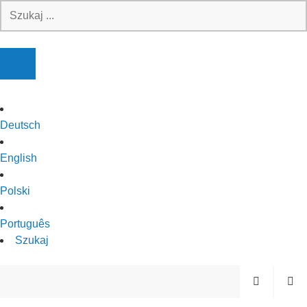
Przejdź
Szukaj:
do
treści
Deutsch
English
Polski
Português
Szukaj
MENU
SUCHE