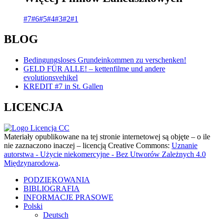
#7
#6
#5
#4
#3
#2
#1
BLOG
Bedingungsloses Grundeinkommen zu verschenken!
GELD FÜR ALLE! – kettenfilme und andere
evolutionsvehikel
KREDIT #7 in St. Gallen
LICENCJA
Materiały opublikowane na tej stronie internetowej są objęte – o ile
nie zaznaczono inaczej – licencją Creative Commons:
Uznanie
autorstwa - Użycie niekomercyjne - Bez Utworów Zależnych 4.0
Międzynarodowa
.
PODZIĘKOWANIA
BIBLIOGRAFIA
INFORMACJE PRASOWE
Polski
Deutsch