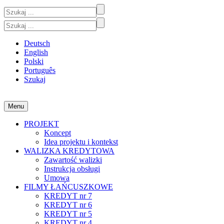
Przejdź
Szukaj:
do
Szukaj:
treści
Deutsch
English
Polski
Português
Szukaj
Menu
KREDYT nr 1-7
Partycypacyjny projekt wideo między sztuką a ekonomią
PROJEKT
Koncept
Idea projektu i kontekst
WALIZKA KREDYTOWA
Zawartość walizki
Instrukcja obsługi
Umowa
FILMY ŁAŃCUSZKOWE
KREDYT nr 7
KREDYT nr 6
KREDYT nr 5
KREDYT nr 4