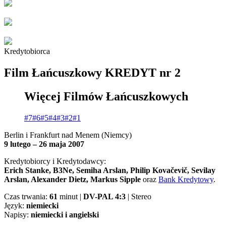
Kredytobiorca
Film Łańcuszkowy KREDYT nr 2
Więcej Filmów Łańcuszkowych
#7
#6
#5
#4
#3
#2
#1
Berlin i Frankfurt nad Menem (Niemcy)
9 lutego – 26 maja 2007
Kredytobiorcy i Kredytodawcy:
Erich Stanke, B3Ne, Semiha Arslan, Philip Kovačevič, Sevilay
Arslan, Alexander Dietz, Markus Sipple
oraz
Bank Kredytowy
.
Czas trwania:
61
minut |
DV-PAL 4:3
| Stereo
Język:
niemiecki
Napisy:
niemiecki i angielski