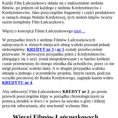
Każdy Film Łańcuszkowy składa się z maksymalnie siedmiu
filmów, po jednym od każdego z siedmiu Kredytobiorców i
Kredytodawców. Jako poszczególne fragmenty i części produktowe
w ramach obiegu Walizki Kredytowej, tych siedem klipów tworzy
razem kompletny Film Łańcuszkowy.
Więcej o koncepcji Filmu Łańcuszkowego
tutaj…
W przypadku trzech z siedmiu Filmów Łańcuszkowych
nakręconych w różnych miejscach obieg walizki pozostał jednak
niekompletny:
KREDYT nr 3
i
nr 5
zostały przedwcześnie
przerwane. W pierwszym przypadku jeden z Kredytobiorców,
ubiegający się o azyl, został niespodziewanie i w bardzo krótkim
czasie przeniesiony do innego ośrodka dla uchodźców, przez co nie
mógł przekazać walizki dalej. A w drugim przypadku walizka
utknęła u jednego z uczestników projektu. Innym razem, podczas
wysyłki pocztowej do Banku Kredytowego, zaginęła kaseta wideo
KREDYTU nr 4
.
Aby odtworzyć Film Łańcuszkowy
KREDYT nr 2
, po prostu
przewiń poszczególne klipy w porządku chronologicznym za
pomocą strzałek w lewo i w prawo na suwaku u góry i kliknij
przycisk odtwarzania, aby uruchomić wybrany film.
Więcej Filmów Łańcuszkowych